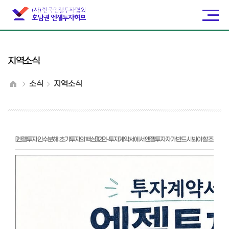
지역소식
소식
지역소식
[엔젤투자 인수분해 : 초기투자의 핵심]12편-투자계약서에서 엔젤투자자가 반드시 봐야 할 조
항