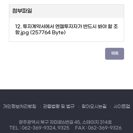
첨부파일
12. 투자계약서에서 엔젤투자자가 반드시 봐야 할 조
항.jpg (257764 Byte)
개인정보처리방침
관렵법령 및 법규
찾아오시는길
사이트맵
광주광역시 북구 자미로6번길 45, 스테이지 314호
TEL :
062-369-9324, 9325
FAX : 062-369-9326