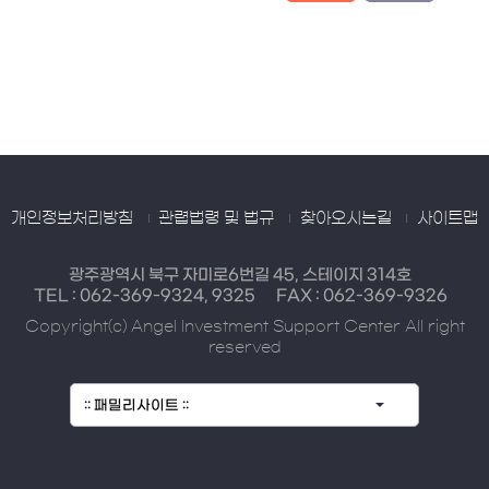
개인정보처리방침
관렵법령 및 법규
찾아오시는길
사이트맵
광주광역시 북구 자미로6번길 45, 스테이지 314호
TEL :
062-369-9324, 9325
FAX : 062-369-9326
Copyright(c) Angel Investment Support Center All right
reserved