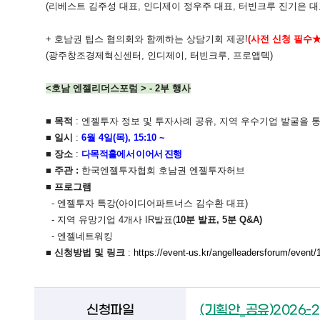
(리베스트 김주성 대표, 인디제이 정우주 대표, 터빈크루 진기은 대
+ 호남권 팁스 협의회와 함께하는 상담기회 제공!
(사전 신청 필수★
(광주창조경제혁신센터, 인디제이, 터빈크루, 프로앱텍)
<호남 엔젤리더스포럼 > - 2부 행사
■
목적
: 엔젤투자 정보 및 투자사례 공유, 지역 우수기업 발굴을 
■
일시
:
6월 4일(목), 15:10 ~
■ 장소
:
다목적홀에서 이어서 진행
■
주관 :
한국엔젤투자협회 호남권 엔젤투자허브
■
프로그램
- 엔젤투자 특강(아이디어파트너스 김수환 대표)
- 지역 유망기업 4개사 IR발표(
10분 발표, 5분 Q&A)
- 엔젤네트워킹
■
신청방법 및 링크
:
https://event-us.kr/angelleadersforum/event
신청파일
(기획안_공유)2026-2