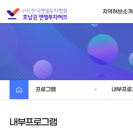
지역허브소개
호남권엔젤투자허
브
협의회소개
찾아오시는길
프로그램
내부프로
내부프로그램