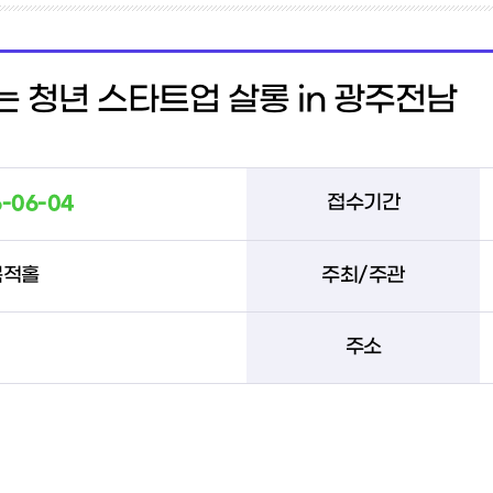
 청년 스타트업 살롱 in 광주전남
-06-04
접수기간
목적홀
주최/주관
주소