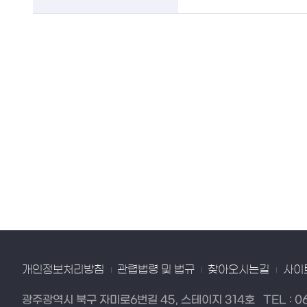
개인정보처리방침
관렵법령 및 법규
찾아오시는길
사이
광주광역시 북구 자미로6번길 45, 스테이지 314호
TEL :
0