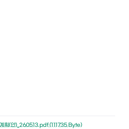
_260513.pdf (111735 Byte)