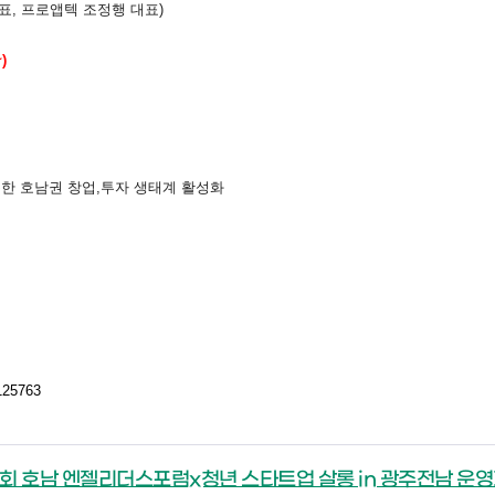
표, 프로앱텍 조정행 대표)
)
통한 호남권 창업,투자 생태계 활성화
/125763
회 호남 엔젤리더스포럼x청년 스타트업 살롱 in 광주전남 운영계획(안)