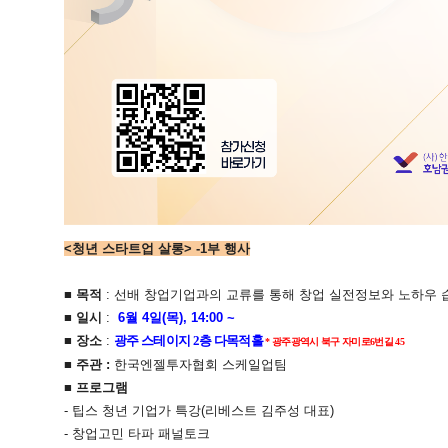
<청년 스타트업 살롱> -1부 행사
■
목적
: 선배 창업기업과의 교류를 통해 창업 실전정보와 노하우 
■
일시
:
6월 4일(목), 14:00 ~
■ 장소
:
광주 스테이지 2층 다목적홀
* 광주광역시 북구 자미로6번길 45
■
주관 :
한국엔젤투자협회 스케일업팀
■
프로그램
- 팁스 청년 기업가 특강(리베스트 김주성 대표)
- 창업고민 타파 패널토크