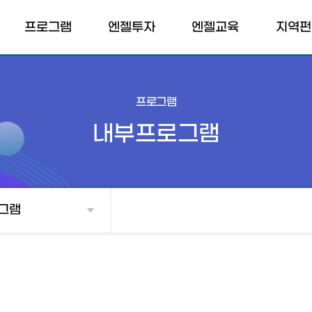
프로그램
엔젤투자
엔젤교육
지역펀
내부프로그램
엔젤클럽
엔젤교육소개
펀드소
개인투자조합
외부프로그램
엔젤교육일정
포트폴리
프로그램
전문개인투자자
내부프로그램
벤처투자마트
매칭펀드
그램
TIPS
투자확인서
소득공제 계산기