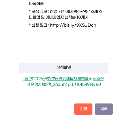
다목적홀
* 모집 규모 : 창업 7년 이내 광주·전남 소재 스
타트업 및 예비창업자 선착순 10개사
* 신청 링크 :
http://bit.ly/3XSJDch
신청파일
(공고)2026-5회 호남권 엔젤투자 피칭룸 in 광주전
남 운영계획(안)_260512.pdf (101589 Byte)