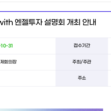
ith 엔젤투자 설명회 개최 안내
-10-31
접수기간
국제회의장
주최/주관
주소