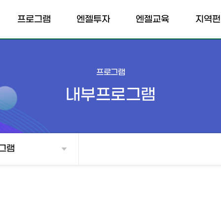
프로그램
엔젤투자
엔젤교육
지역펀
내부프로그램
엔젤클럽
엔젤교육소개
펀드소
개인투자조합
외부프로그램
엔젤교육일정
포트폴리
프로그램
전문개인투자자
내부프로그램
벤처투자마트
매칭펀드
그램
TIPS
투자확인서
소득공제 계산기