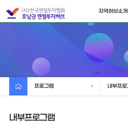
지역허브소개
호남권엔젤투자허
브
협의회소개
찾아오시는길
프로그램
내부프로
내부프로그램